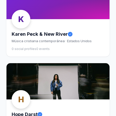
K
Karen Peck & New River
Música cristiana contemporánea · Estados Unidos
0 social profiles
0 events
H
Hope Darst