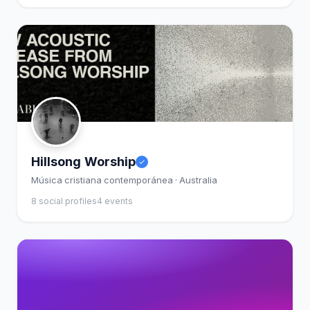
Hillsong Worship
Música cristiana contemporánea · Australia
8 social profiles
4 events