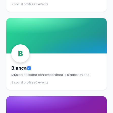
7 social profiles
3 events
B
Blanca
Música cristiana contemporánea · Estados Unidos
8 social profiles
0 events