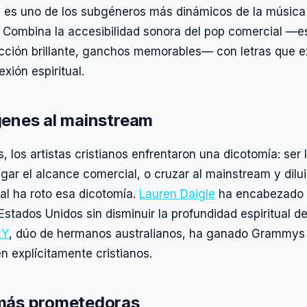
o
es uno de los subgéneros más dinámicos de la música 
Combina la accesibilidad sonora del pop comercial —e
ucción brillante, ganchos memorables— con letras que e
xión espiritual.
genes al mainstream
 los artistas cristianos enfrentaron una dicotomía: ser l
gar el alcance comercial, o cruzar al mainstream y diluir
al ha roto esa dicotomía.
Lauren Daigle
ha encabezado l
Estados Unidos sin disminuir la profundidad espiritual 
RY
, dúo de hermanos australianos, ha ganado Grammys
 explícitamente cristianos.
más prometedoras