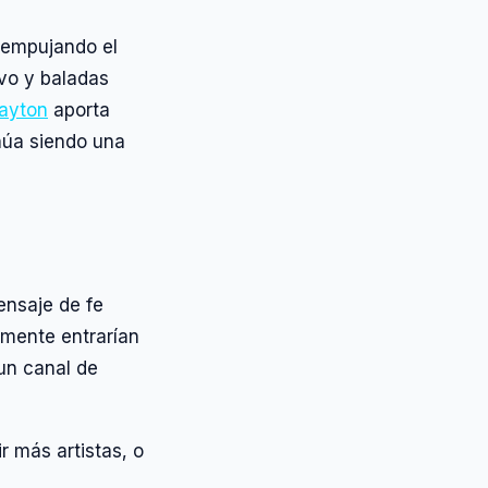
 empujando el
ivo y baladas
ayton
aporta
núa siendo una
ensaje de fe
lmente entrarían
 un canal de
r más artistas, o