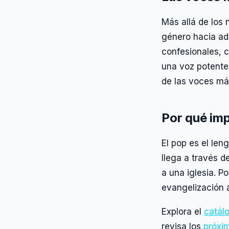
Más allá de los
género hacia ad
confesionales, 
una voz potente
de las voces má
Por qué imp
El pop es el le
llega a través d
a una iglesia. P
evangelización 
Explora el
catál
revisa los
próxi