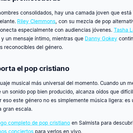
 nombres consolidados, hay una camada joven que está
elante.
Riley Clemmons
, con su mezcla de pop alternat
conecta especialmente con audiencias jóvenes.
Tasha L
 y un mensaje íntimo, mientras que
Danny Gokey
conti
s reconocibles del género.
orta el pop cristiano
nguaje musical más universal del momento. Cuando un m
e un sonido pop bien producido, alcanza oídos que difíci
or eso este género no es simplemente música ligera: es
a gran escala.
ogo completo de pop cristiano
en Salmista para descubri
mos conciertos
para verlos en vivo.