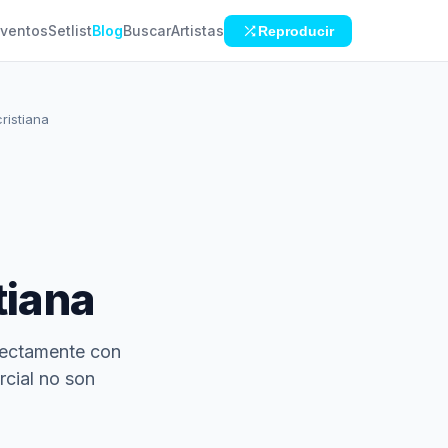
ventos
Setlist
Blog
Buscar
Artistas
Reproducir
ristiana
tiana
irectamente con
rcial no son