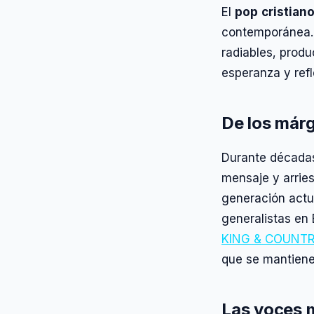
El
pop cristian
contemporánea. 
radiables, prod
esperanza y refle
De los már
Durante décadas,
mensaje y arries
generación actu
generalistas en 
KING & COUNT
que se mantienen
Las voces 