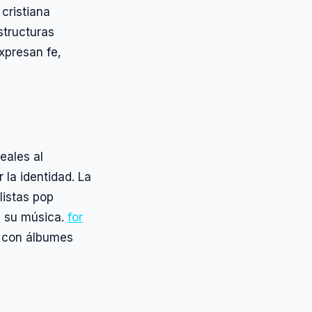
cristiana
structuras
xpresan fe,
eales al
 la identidad. La
istas pop
de su música.
for
 con álbumes