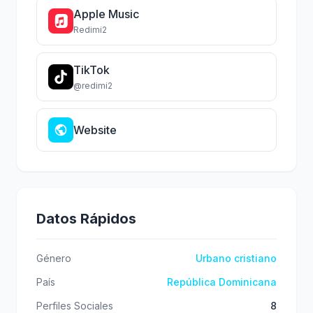
Apple Music
Redimi2
TikTok
@redimi2
Website
Datos Rápidos
Género
Urbano cristiano
País
República Dominicana
Perfiles Sociales
8