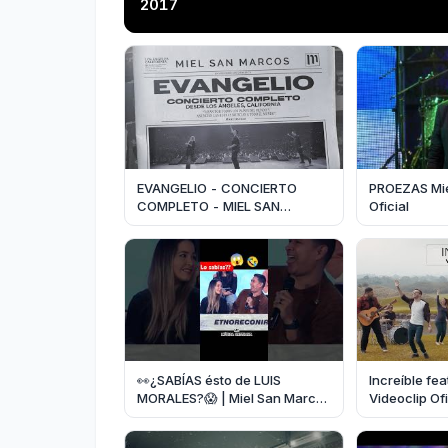
2017
EVANGELIO - CONCIERTO
PROEZAS Miel
COMPLETO - MIEL SAN
Oficial
MARCOS - VIDEO OFICIAL - En
vivo desde Los Angeles CA -
👀¿SABÍAS ésto de LUIS
Increíble fea
MORALES?😱 | Miel San Marcos
Videoclip Ofi
#mielsanmarcos #musica
Marcos
#music #musicoscristianos