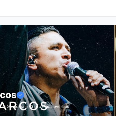
rcos
a · Guatemala · 3 próximos eventos