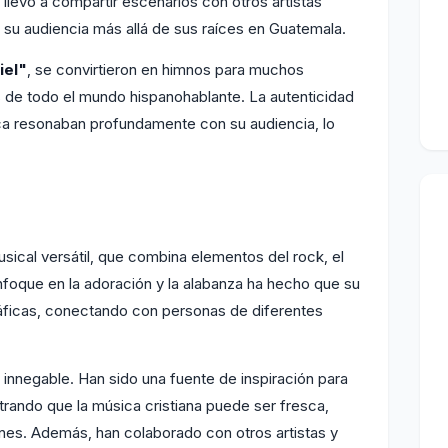
llevó a compartir escenarios con otros artistas
r su audiencia más allá de sus raíces en Guatemala.
iel"
, se convirtieron en himnos para muchos
s de todo el mundo hispanohablante. La autenticidad
ica resonaban profundamente con su audiencia, lo
sical versátil, que combina elementos del rock, el
nfoque en la adoración y la alabanza ha hecho que su
ráficas, conectando con personas de diferentes
s innegable. Han sido una fuente de inspiración para
ando que la música cristiana puede ser fresca,
ones. Además, han colaborado con otros artistas y