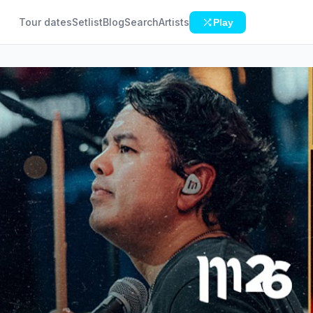
Tour dates
Setlist
Blog
Search
Artists
Play