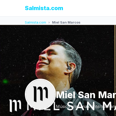
Salmista.com
Salmista.com
›
Miel San Marcos
Miel San Ma
Música cristiana contemporáne