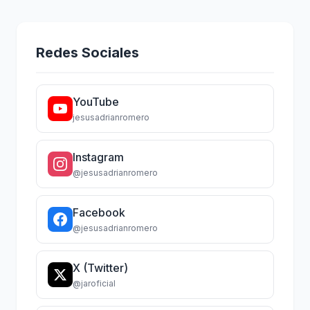
Redes Sociales
YouTube
jesusadrianromero
Instagram
@jesusadrianromero
Facebook
@jesusadrianromero
X (Twitter)
@jaroficial