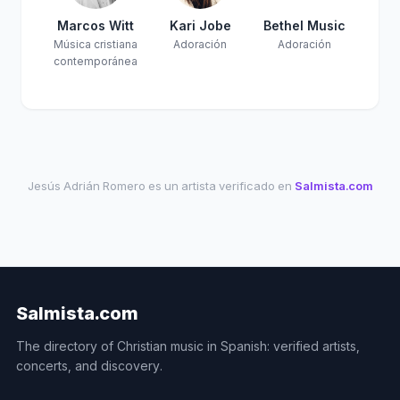
Marcos Witt
Kari Jobe
Bethel Music
Música cristiana
Adoración
Adoración
contemporánea
Jesús Adrián Romero es un artista verificado en
Salmista.com
Salmista.com
The directory of Christian music in Spanish: verified artists,
concerts, and discovery.