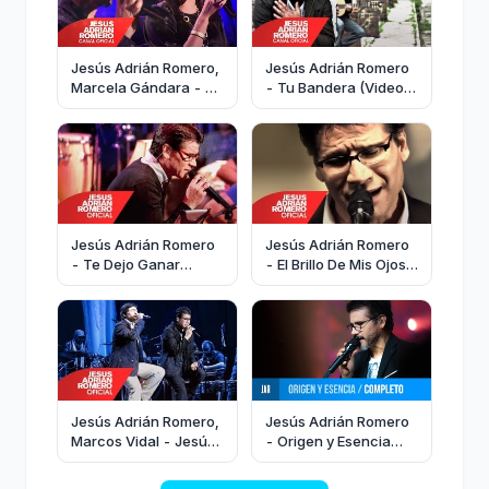
Jesús Adrián Romero,
Jesús Adrián Romero
Marcela Gándara - Tú
- Tu Bandera (Video
Estás Aquí (Video
Oficial)
Oficial)
Jesús Adrián Romero
Jesús Adrián Romero
- Te Dejo Ganar
- El Brillo De Mis Ojos
(Video Oficial) -
(Video Oficial)
#SoplandoVida
Jesús Adrián Romero,
Jesús Adrián Romero
Marcos Vidal - Jesús
- Origen y Esencia
(Video Oficial)
(Concierto Completo)