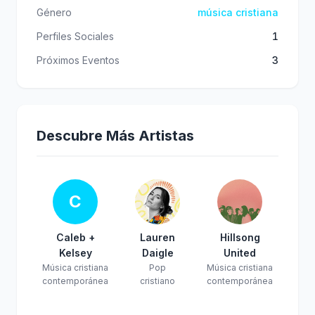
Género
música cristiana
Perfiles Sociales
1
Próximos Eventos
3
Descubre Más Artistas
C
Caleb +
Lauren
Hillsong
Kelsey
Daigle
United
Música cristiana
Pop
Música cristiana
contemporánea
cristiano
contemporánea