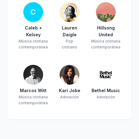
C
Caleb +
Lauren
Hillsong
Kelsey
Daigle
United
Música cristiana
Pop
Música cristiana
contemporánea
cristiano
contemporánea
Marcos Witt
Kari Jobe
Bethel Music
Música cristiana
Adoración
Adoración
contemporánea