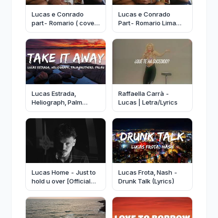
Lucas e Conrado
Lucas e Conrado
part- Romario ( cover
Part- Romario Lima
Aldair Play Boy )
(Cover Aldair PlayBoy
novinha pode pá
Falso Amor )
Lucas Estrada,
Raffaella Carrà -
Heliograph, Palm
Lucas | Letra/Lyrics
Brothers, Palau - Take
It Away (Lyrics)
Lucas Home - Just to
Lucas Frota, Nash -
hold u over [Official
Drunk Talk (Lyrics)
Music Video]